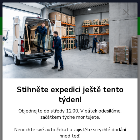
Čelní skla pro
Poradenství
🚘
📞
⭐
4.7/5 (50 recenzí)
unikátní vozy
ZDARMA
OBJEDNÁVEJTE DO STŘEDY 12:00 - KAŽDÝ PÁTEK
EXPEDUJEME!!
0
ks
za
0,00 Kč
Menu
Hledat
Stihněte expedici ještě tento
týden!
Úvod
Subaru
Čelní Sklo - SUBARU LEGACY (r.2010-)
Objednejte do středy 12:00. V pátek odesíláme,
začátkem týdne montujete.
Čelní Sklo - SUBARU
Nenechte své auto čekat a zajistěte si rychlé dodání
LEGACY (r.2010-)
hned teď.