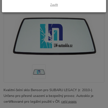
Zavřít
Kvalitní čelní sklo Benson pro SUBARU LEGACY (r. 2010-).
Určeno pro přesné usazení a bezpečný provoz. Autosklo je
certifikované pro legální použití v ČR.
celý popis