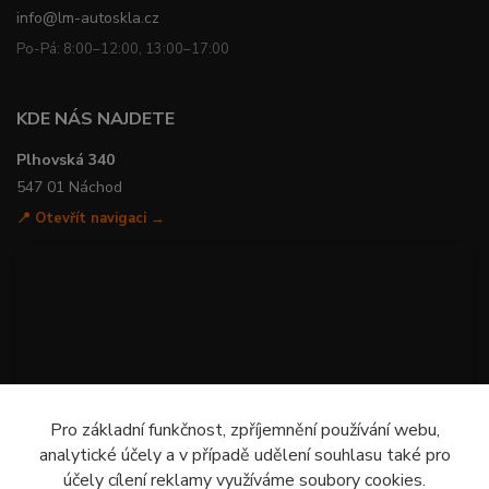
info@lm-autoskla.cz
Po-Pá: 8:00–12:00, 13:00–17:00
KDE NÁS NAJDETE
Plhovská 340
547 01 Náchod
📍 Otevřít navigaci →
Pro základní funkčnost, zpříjemnění používání webu,
analytické účely a v případě udělení souhlasu také pro
účely cílení reklamy využíváme soubory cookies.