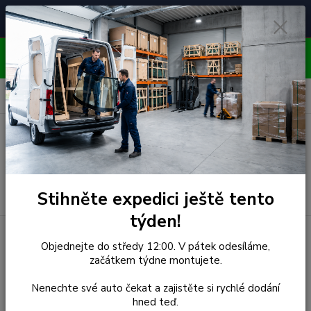
Čelní skla pro
Poradenství
🚘
📞
⭐
4.7/5 (50 recenzí)
unikátní vozy
ZDARMA
OBJEDNÁVEJTE DO STŘEDY 12:00 - KAŽDÝ PÁTEK
EXPEDUJEME!!
0
ks
za
0,00 Kč
Menu
Hledat
Stihněte expedici ještě tento
týden!
Úvod
Suzuki
Čelní Sklo - SUZUKI SWIFT(MK.II) HBK 3/5D
Objednejte do středy 12:00. V pátek odesíláme,
(r.2004-)
začátkem týdne montujete.
Čelní Sklo - SUZUKI
Nenechte své auto čekat a zajistěte si rychlé dodání
hned teď.