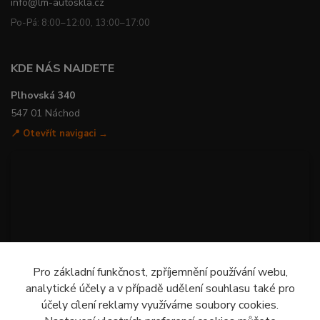
info@lm-autoskla.cz
Po-Pá: 8:00–12:00, 13:00–17:00
KDE NÁS NAJDETE
Plhovská 340
547 01 Náchod
📍 Otevřít navigaci →
Pro základní funkčnost, zpříjemnění používání webu,
analytické účely a v případě udělení souhlasu také pro
účely cílení reklamy využíváme soubory cookies.