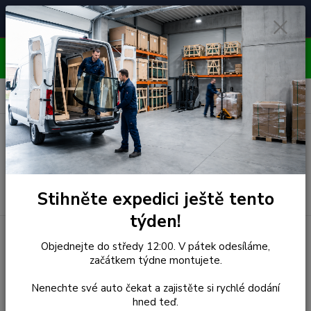
Čelní skla pro
Poradenství
🚘
📞
⭐
4.7/5 (50 recenzí)
unikátní vozy
ZDARMA
OBJEDNÁVEJTE DO STŘEDY 12:00 - KAŽDÝ PÁTEK
EXPEDUJEME!!
0
ks
za
0,00 Kč
Menu
Hledat
Stihněte expedici ještě tento
týden!
Úvod
Suzuki
Čelní Sklo - SUZUKI VITARA GRAND TD 56W
Objednejte do středy 12:00. V pátek odesíláme,
(r.2005-)
začátkem týdne montujete.
Čelní Sklo - SUZUKI VITARA
Nenechte své auto čekat a zajistěte si rychlé dodání
hned teď.