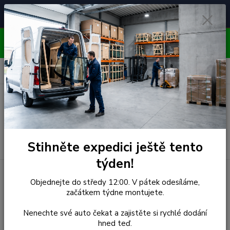
Čelní skla pro
Poradenství
🚘
📞
⭐
4.7/5 (50 recenzí)
unikátní vozy
ZDARMA
OBJEDNÁVEJTE DO STŘEDY 12:00 - KAŽDÝ PÁTEK
EXPEDUJEME!!
0
ks
za
0,00 Kč
Menu
Hledat
Stihněte expedici ještě tento
týden!
Úvod
Toyota
Čelní Sklo - TOYOTA COROLLA SED/BRK
Objednejte do středy 12:00. V pátek odesíláme,
(r.2002-) BEZ DRŽÁKU
začátkem týdne montujete.
Čelní Sklo - TOYOTA
Nenechte své auto čekat a zajistěte si rychlé dodání
hned teď.