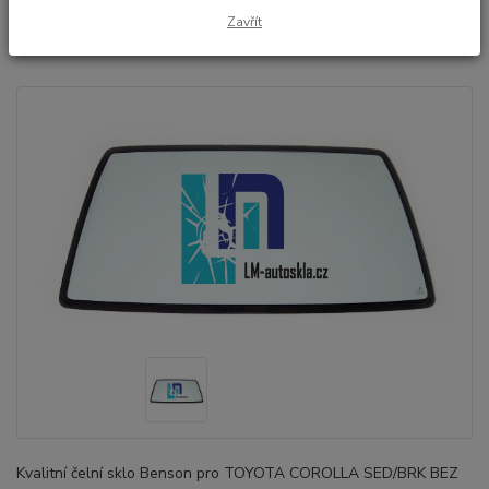
COROLLA SED/BRK (r.2002-)
Zavřít
BEZ DRŽÁKU
Kvalitní čelní sklo Benson pro TOYOTA COROLLA SED/BRK BEZ