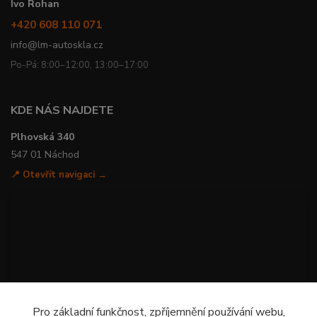
Ivo Rohan
+420 608 110 071
info@lm-autoskla.cz
Po-Pá: 8:00–12:00, 13:00–17:00
KDE NÁS NAJDETE
Plhovská 340
547 01 Náchod
📍 Otevřít navigaci →
Pro základní funkčnost, zpříjemnění používání webu,