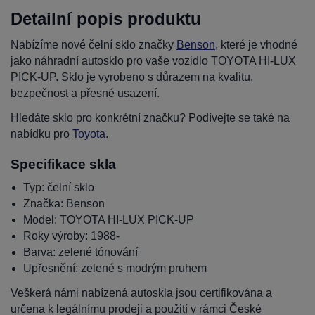
Detailní popis produktu
Nabízíme nové čelní sklo značky
Benson
, které je vhodné
jako náhradní autosklo pro vaše vozidlo TOYOTA HI-LUX
PICK-UP. Sklo je vyrobeno s důrazem na kvalitu,
bezpečnost a přesné usazení.
Hledáte sklo pro konkrétní značku? Podívejte se také na
nabídku pro
Toyota
.
Specifikace skla
Typ: čelní sklo
Značka: Benson
Model: TOYOTA HI-LUX PICK-UP
Roky výroby: 1988-
Barva: zelené tónování
Upřesnění: zelené s modrým pruhem
Veškerá námi nabízená autoskla jsou certifikována a
určena k legálnímu prodeji a použití v rámci České