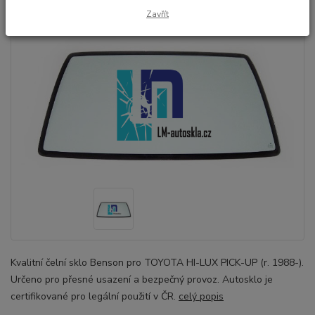
Zavřít
Kvalitní čelní sklo Benson pro TOYOTA HI-LUX PICK-UP (r. 1988-).
Určeno pro přesné usazení a bezpečný provoz. Autosklo je
certifikované pro legální použití v ČR.
celý popis