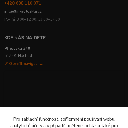
+420 608 110 071
info@lm-autoskla.cz
Po-Pá: 8:00–12:00, 13:00–17:00
KDE NÁS NAJDETE
Plhovská 340
547 01 Náchod
📍 Otevřít navigaci →
Pro základní funkčnost, zpříjemnění používání webu,
analytické účely a v případě udělení souhlasu také pro