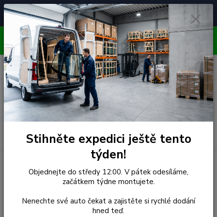
Čelní skla pro
Poradenství
🚘
📞
⭐
4.7/5 (50 recenzí)
unikátní vozy
ZDARMA
OBJEDNÁVEJTE DO STŘEDY 12:00 - KAŽDÝ PÁTEK
EXPEDUJEME!!
0
ks
za
0,00 Kč
Menu
Hledat
Stihněte expedici ještě tento
týden!
Úvod
Toyota
Čelní Sklo - TOYOTA LANDCRUISER (r.1996-)
Objednejte do středy 12:00. V pátek odesíláme,
ÚZKÝ
začátkem týdne montujete.
Čelní Sklo - TOYOTA
Nenechte své auto čekat a zajistěte si rychlé dodání
hned teď.