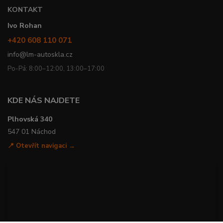
KONTAKT
Ivo Rohan
+420 608 110 071
info@lm-autoskla.cz
Po-Pá: 8:00–12:00, 13:00–17:00
KDE NÁS NAJDETE
Plhovská 340
547 01 Náchod
📍 Otevřít navigaci →