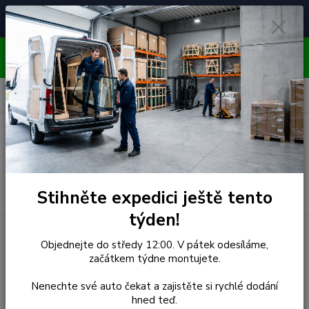
Čelní skla pro
Poradenství
🚘
📞
⭐
4.7/5 (50 recenzí)
unikátní vozy
ZDARMA
OBJEDNÁVEJTE DO STŘEDY 12:00 - KAŽDÝ PÁTEK
EXPEDUJEME!!
0
ks
za
0,00 Kč
Menu
Hledat
Stihněte expedici ještě tento
týden!
Úvod
Volkswagen
Čelní Sklo - VOLKSWAGEN GOLF III
Objednejte do středy 12:00. V pátek odesíláme,
A3/VENTO (r.1994-1998) (LOW BASE)
začátkem týdne montujete.
Čelní Sklo - VOLKSWAGEN
Nenechte své auto čekat a zajistěte si rychlé dodání
hned teď.