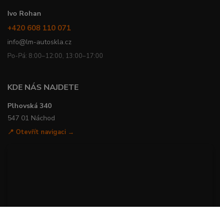
Ivo Rohan
+420 608 110 071
info@lm-autoskla.cz
Po-Pá: 8:00–12:00, 13:00–17:00
KDE NÁS NAJDETE
Plhovská 340
547 01 Náchod
📍 Otevřít navigaci →