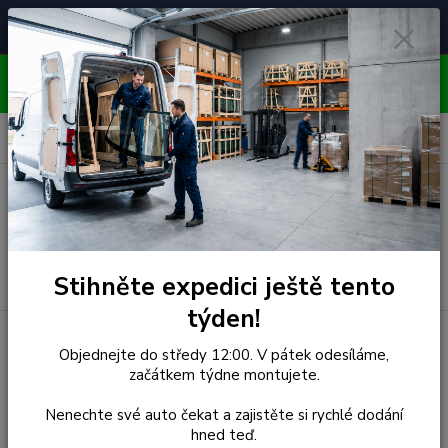
Čelní skla pro
Poradenství
🚘
📞
⭐
4.7/5 (50 recenzí)
unikátní vozy
ZDARMA
OBJEDNÁVEJTE DO STŘEDY 12:00 - KAŽDÝ PÁTEK
EXPEDUJEME!!
0
ks
za
0,00 Kč
Menu
Hledat
Stihněte expedici ještě tento
týden!
Úvod
Volkswagen
Čelní Sklo - VOLKSWAGEN GOLF IV A4
Objednejte do středy 12:00. V pátek odesíláme,
(r.1997-) BORA (r.1998-)
začátkem týdne montujete.
Čelní Sklo - VOLKSWAGEN
Nenechte své auto čekat a zajistěte si rychlé dodání
hned teď.