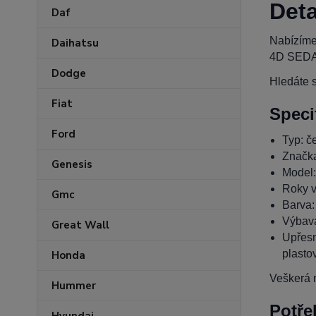
Deta
Daf
Nabízíme
Daihatsu
4D SEDAN
Dodge
Hledáte s
Fiat
Speci
Ford
Typ: če
Značk
Genesis
Model
Roky v
Gmc
Barva:
Výbava
Great Wall
Upřesn
plasto
Honda
Veškerá n
Hummer
Potře