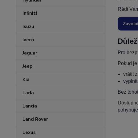
Hyundai
Rádi Vám
Infiniti
Zavola
Isuzu
Iveco
Důlež
Pro bezpr
Jaguar
Pokud je
Jeep
vrátit 
Kia
vyplni
Bez toho
Lada
Dostupnos
Lancia
pohybuje
Land Rover
Lexus