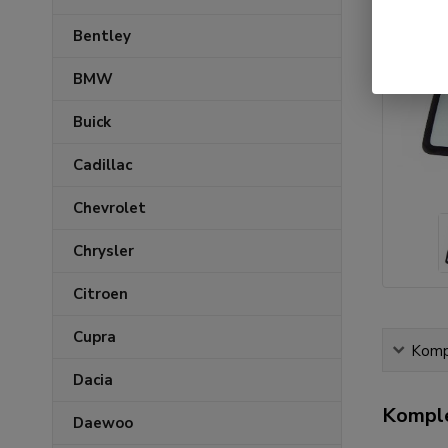
Bentley
BMW
Buick
Cadillac
Chevrolet
Chrysler
Citroen
Cupra
Kompl
Dacia
Komple
Daewoo