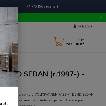
⭐
4.7/5 (50 recenzí)
!!
Přihlášení
0
ks
za
0,00 Kč
 - Senzor
B5 4D SEDAN (r.1997-) -
ní čelní sklo Benson pro VOLKSWAGEN PASSAT B5 4D SEDAN
7-). Varianta se senzorem. Autosklo je certifikované pro
ujete.
 použití v ČR.
celý popis