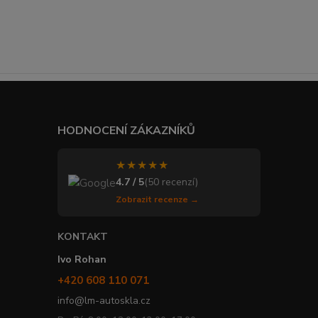
HODNOCENÍ ZÁKAZNÍKŮ
★★★★★
4.7 / 5
(50 recenzí)
Zobrazit recenze →
KONTAKT
Ivo Rohan
+420 608 110 071
info@lm-autoskla.cz