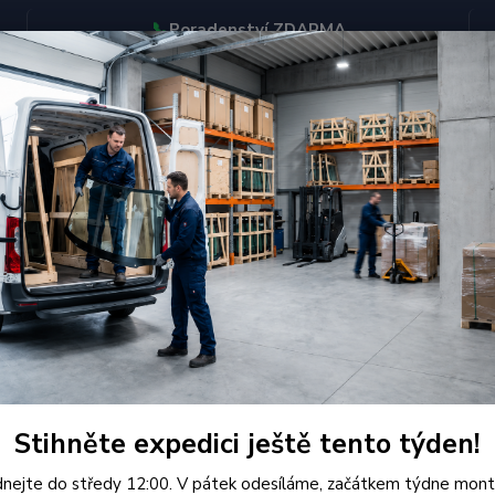
📞
Poradenství ZDARMA
BJEDNÁVEJTE DO STŘEDY 12:00 - KAŽDÝ PÁTEK EXPEDUJEME
KONTAKTY
Hledat
Volkswagen
Čelní Sklo - VOLKSWAGEN PASSAT B5 4D SEDAN (r.1997-)
í Sklo - VOLKSWAGEN PASSAT 
or
Stihněte expedici ještě tento týden!
Kvalit
(r. 199
nejte do středy 12:00. V pátek odesíláme, začátkem týdne mont
legální