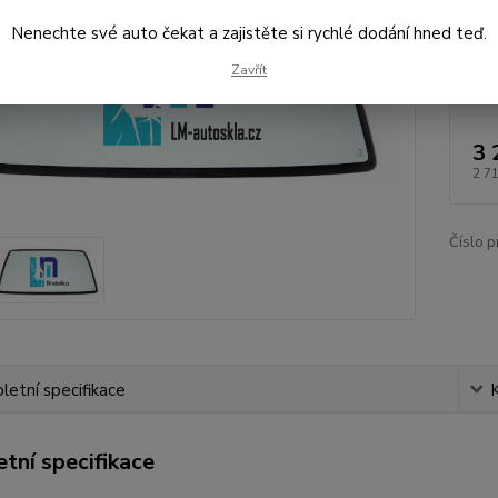
Nenechte své auto čekat a zajistěte si rychlé dodání hned teď.
Zavřít
Dos
3 
2 7
Číslo p
etní specifikace
tní specifikace