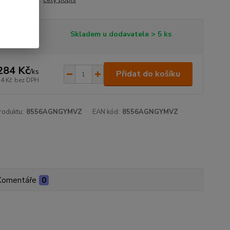
tupnost
Skladem u dodavatele > 5 ks
284 Kč
/
ks
Přidat do košíku
14 Kč
bez DPH
roduktu:
8556AGNGYMVZ
EAN kód:
8556AGNGYMVZ
Komentáře
0