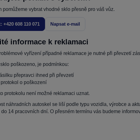
 pomůžeme vybrat vhodné sklo přesně pro váš vůz.
t: +420 608 110 071
Napsat e-mail
ité informace k reklamaci
oblémové vyřízení případné reklamace je nutné při převzetí zási
 sklo poškozeno, je podmínkou:
zásilku přepravci ihned při převzetí
t protokol o poškození
to protokolu není možné reklamaci uznat.
t náhradních autoskel se liší podle typu vozidla, výrobce a ak
 do 14 pracovních dní. O přesném termínu vás budeme informova