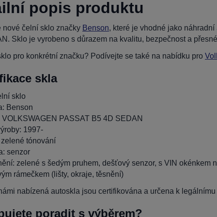
ilní popis produktu
 nové čelní sklo značky
Benson
, které je vhodné jako náhra
. Sklo je vyrobeno s důrazem na kvalitu, bezpečnost a přesné
klo pro konkrétní značku? Podívejte se také na nabídku pro
Vo
fikace skla
lní sklo
a: Benson
: VOLKSWAGEN PASSAT B5 4D SEDAN
ýroby: 1997-
 zelené tónování
: senzor
ění: zelené s šedým pruhem, dešťový senzor, s VIN okénkem na
vým rámečkem (lišty, okraje, těsnění)
ámi nabízená autoskla jsou certifikována a určena k legálnímu p
bujete poradit s výběrem?