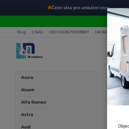
🚘
Čelní skla pro unikátní vozy
O
Blog
O NÁS
OBCHODNÍ PODMÍNKY
JAK NAKUPOVAT
Úvod
Acura
Čeln
Aixam
Senz
Alfa Romeo
Astra
Objed
Audi