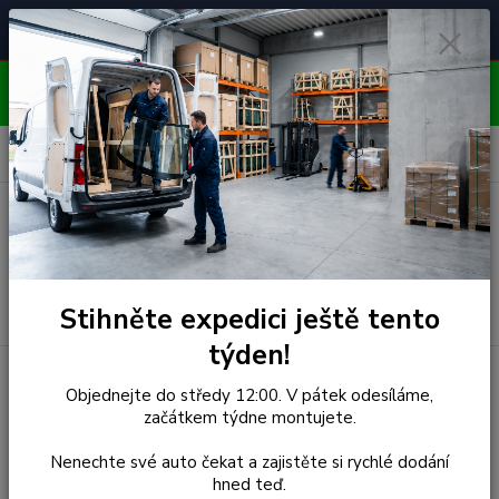
Čelní skla pro
Poradenství
🚘
📞
⭐
4.7/5 (50 recenzí)
unikátní vozy
ZDARMA
OBJEDNÁVEJTE DO STŘEDY 12:00 - KAŽDÝ PÁTEK
EXPEDUJEME!!
0
ks
za
0,00 Kč
Menu
Hledat
Stihněte expedici ještě tento
týden!
Úvod
Volkswagen
Čelní Sklo - VOLKSWAGEN POLO 3/5D
Objednejte do středy 12:00. V pátek odesíláme,
HBK (r.1999-2001)
začátkem týdne montujete.
Čelní Sklo - VOLKSWAGEN
Nenechte své auto čekat a zajistěte si rychlé dodání
hned teď.