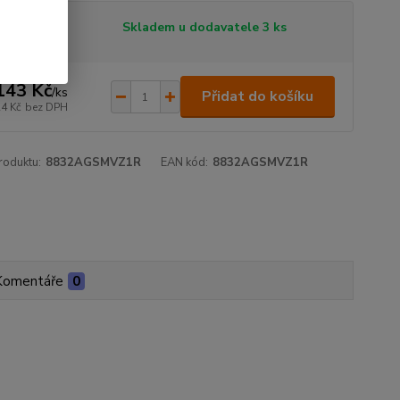
tupnost
Skladem u dodavatele 3 ks
143 Kč
/
ks
Přidat do košíku
24 Kč
bez DPH
roduktu:
8832AGSMVZ1R
EAN kód:
8832AGSMVZ1R
Komentáře
0