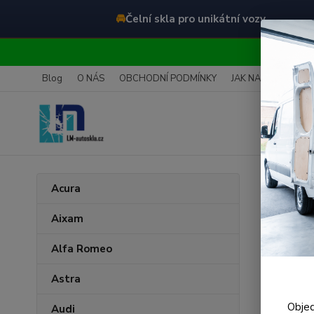
🚘
Čelní skla pro unikátní vozy
O
Blog
O NÁS
OBCHODNÍ PODMÍNKY
JAK NAKUPOVAT
Úvod
V
Acura
Čeln
Aixam
Alfa Romeo
Astra
Objed
Audi