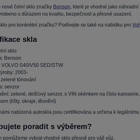
 nové čelní sklo značky
Benson
, které je vhodné jako náhrad
yrobeno s důrazem na kvalitu, bezpečnost a přesné usazení.
klo pro konkrétní značku? Podívejte se také na nabídku pro
Vol
fikace skla
lní sklo
a: Benson
: VOLVO S40/V50 SED/STW
ýroby: 2003-
 zelené tónování
: senzor
ění: zelené, dešťový senzor, s VIN okénkem na číslo karoserie
em (lišty, okraje, těsnění)
ámi nabízená autoskla jsou certifikována a určena k legálnímu p
bujete poradit s výběrem?
 pomůžeme vybrat vhodné sklo přesně pro váš vůz.