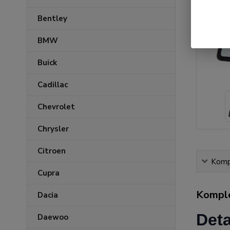
Bentley
BMW
Buick
Cadillac
Chevrolet
Chrysler
Citroen
Kompl
Cupra
Komple
Dacia
Deta
Daewoo