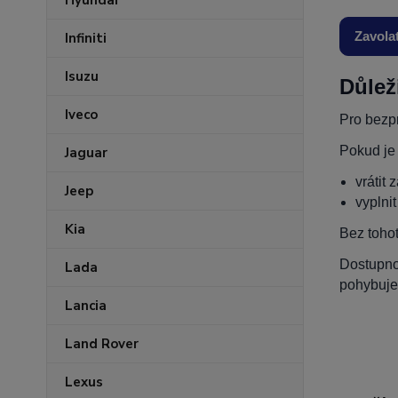
Hyundai
Zavola
Infiniti
Isuzu
Důlež
Iveco
Pro bezpr
Pokud je
Jaguar
vrátit 
Jeep
vyplni
Kia
Bez toho
Dostupnos
Lada
pohybuje
Lancia
Land Rover
Lexus