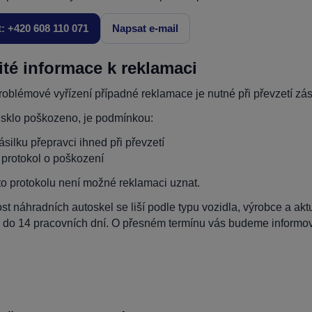
t: +420 608 110 071
Napsat e-mail
ité informace k reklamaci
oblémové vyřízení případné reklamace je nutné při převzetí zási
 sklo poškozeno, je podmínkou:
zásilku přepravci ihned při převzetí
t protokol o poškození
to protokolu není možné reklamaci uznat.
t náhradních autoskel se liší podle typu vozidla, výrobce a ak
 do 14 pracovních dní. O přesném termínu vás budeme informova