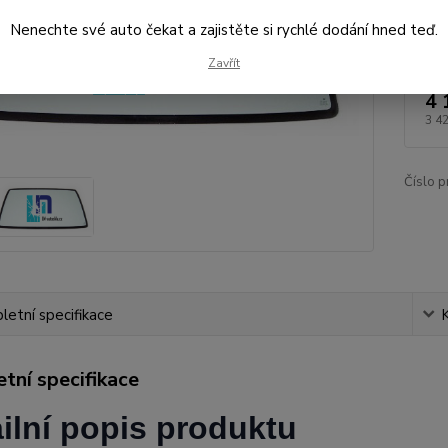
Nenechte své auto čekat a zajistěte si rychlé dodání hned teď.
Dos
Zavřít
4 
3 4
Číslo p
etní specifikace
tní specifikace
ilní popis produktu