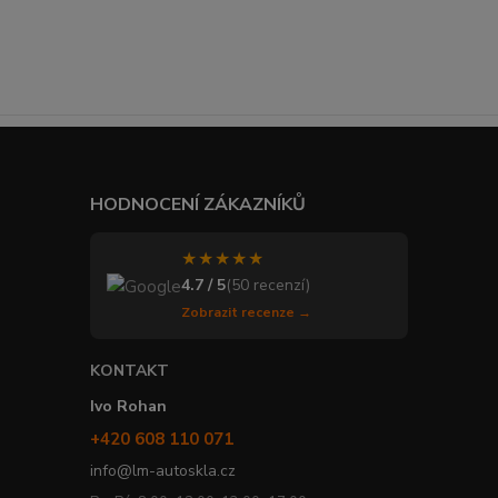
HODNOCENÍ ZÁKAZNÍKŮ
★★★★★
4.7 / 5
(50 recenzí)
Zobrazit recenze →
KONTAKT
Ivo Rohan
+420 608 110 071
info@lm-autoskla.cz