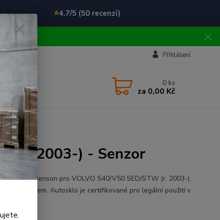
⭐
4.7/5 (50 recenzí)
!!
Přihlášení
0
ks
za
0,00 Kč
W (r.2003-) - Senzor
ní čelní sklo Benson pro VOLVO S40/V50 SED/STW (r. 2003-).
a se senzorem. Autosklo je certifikované pro legální použití v
lý popis
ujete.