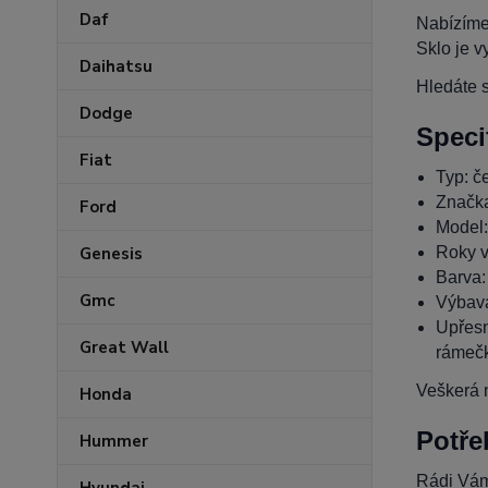
Daf
Nabízíme
Sklo je v
Daihatsu
Hledáte s
Dodge
Speci
Fiat
Typ: če
Značk
Ford
Model
Roky v
Genesis
Barva:
Gmc
Výbava
Upřesn
Great Wall
rámečk
Veškerá n
Honda
Potře
Hummer
Rádi Vám