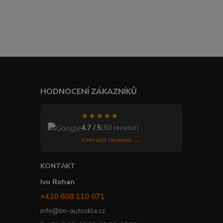
HODNOCENÍ ZÁKAZNÍKŮ
★★★★★
4.7 / 5
(50 recenzí)
Zobrazit recenze →
KONTAKT
Ivo Rohan
+420 608 110 071
info@lm-autoskla.cz