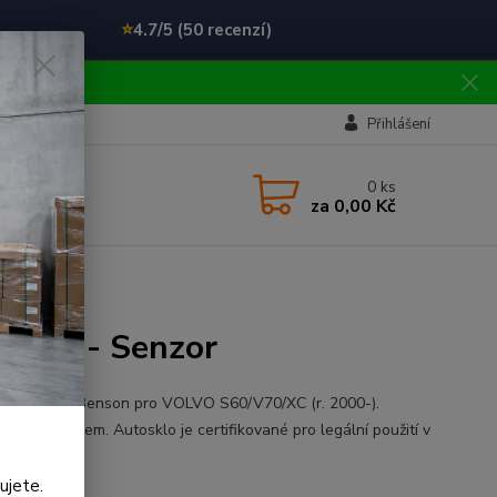
⭐
4.7/5 (50 recenzí)
!!
Přihlášení
0
ks
za
0,00 Kč
000-) - Senzor
ní čelní sklo Benson pro VOLVO S60/V70/XC (r. 2000-).
a se senzorem. Autosklo je certifikované pro legální použití v
lý popis
ujete.