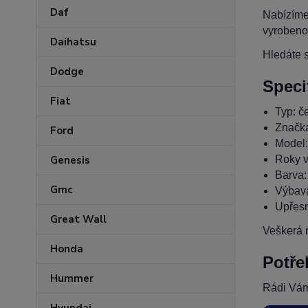
Daf
Nabízíme
vyrobeno
Daihatsu
Hledáte s
Dodge
Speci
Fiat
Typ: če
Značk
Ford
Model
Roky v
Genesis
Barva:
Gmc
Výbava
Upřesn
Great Wall
Veškerá n
Honda
Potře
Hummer
Rádi Vám