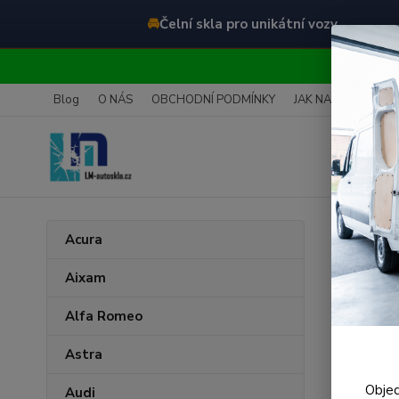
🚘
Čelní skla pro unikátní vozy
O
Blog
O NÁS
OBCHODNÍ PODMÍNKY
JAK NAKUPOVAT
Úvod
V
Acura
Čeln
Aixam
Alfa Romeo
Astra
Objed
Audi