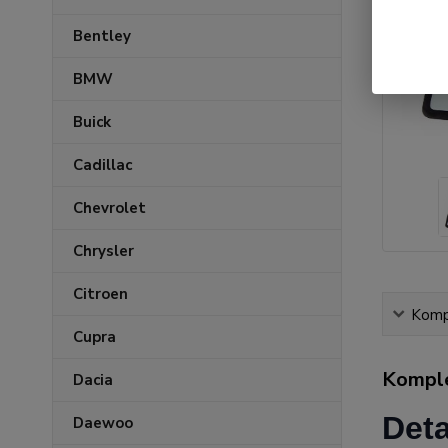
Bentley
BMW
Buick
Cadillac
Chevrolet
Chrysler
Citroen
Kompl
Cupra
Komple
Dacia
Deta
Daewoo