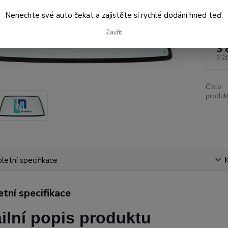
Nenechte své auto čekat a zajistěte si rychlé dodání hned teď.
Dos
Zavřít
3 
3 2
Číslo
produkt
etní specifikace
tní specifikace
ilní popis produktu