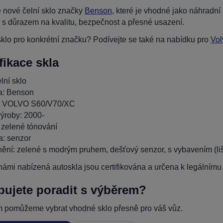
 nové čelní sklo značky
Benson
, které je vhodné jako náhradn
 s důrazem na kvalitu, bezpečnost a přesné usazení.
klo pro konkrétní značku? Podívejte se také na nabídku pro
Vol
fikace skla
lní sklo
a: Benson
: VOLVO S60/V70/XC
ýroby: 2000-
 zelené tónování
: senzor
ění: zelené s modrým pruhem, dešťový senzor, s vybavením (lišty
ámi nabízená autoskla jsou certifikována a určena k legálnímu p
bujete poradit s výběrem?
 pomůžeme vybrat vhodné sklo přesně pro váš vůz.