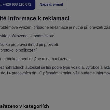
t: +420 608 110 071
Napsat e-mail
ité informace k reklamaci
oblémové vyřízení případné reklamace je nutné při převzetí zási
 sklo poškozeno, je podmínkou:
zásilku přepravci ihned při převzetí
t protokol o poškození
to protokolu není možné reklamaci uznat.
t náhradních autoskel se liší podle typu vozidla, výrobce a ak
 do 14 pracovních dní. O přesném termínu vás budeme informova
zařazeno v kategoriích