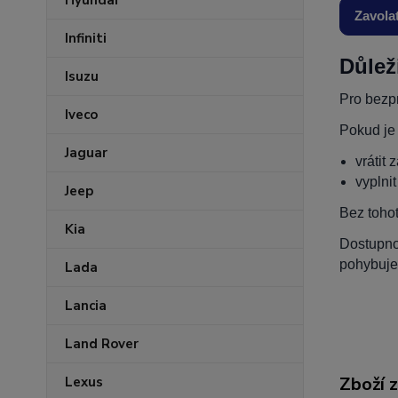
Hyundai
Zavola
Infiniti
Důlež
Isuzu
Pro bezpr
Iveco
Pokud je
Jaguar
vrátit 
vyplni
Jeep
Bez toho
Kia
Dostupnos
pohybuje
Lada
Lancia
Land Rover
Zboží 
Lexus