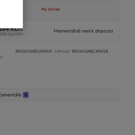
tupnost
Na dotaz
894 Kč
/
ks
Momentálně není k dispozici
18 Kč
bez DPH
8829AGNBLMW1R
EAN kód:
8829AGNBLMW1R
u:
Komentáře
0