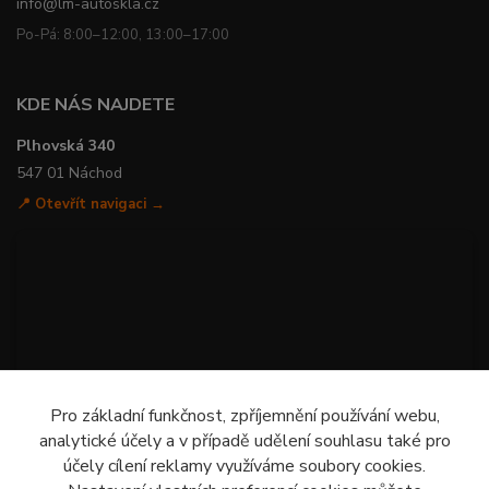
info@lm-autoskla.cz
Po-Pá: 8:00–12:00, 13:00–17:00
KDE NÁS NAJDETE
Plhovská 340
547 01 Náchod
📍 Otevřít navigaci →
Pro základní funkčnost, zpříjemnění používání webu,
analytické účely a v případě udělení souhlasu také pro
účely cílení reklamy využíváme soubory cookies.