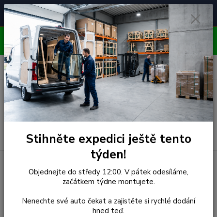
Čelní skla pro
Poradenství
🚘
📞
⭐
4.7/5 (50 recenzí)
unikátní vozy
ZDARMA
OBJEDNÁVEJTE DO STŘEDY 12:00 - KAŽDÝ PÁTEK
EXPEDUJEME!!
0
ks
za
0,00 Kč
Menu
Hledat
Stihněte expedici ještě tento
týden!
Úvod
Alfa Romeo
Čelní Sklo - ALFA ROMEO 156 (r.1997-
Objednejte do středy 12:00. V pátek odesíláme,
2007) - Senzor
začátkem týdne montujete.
Čelní Sklo - ALFA ROMEO
Nenechte své auto čekat a zajistěte si rychlé dodání
hned teď.