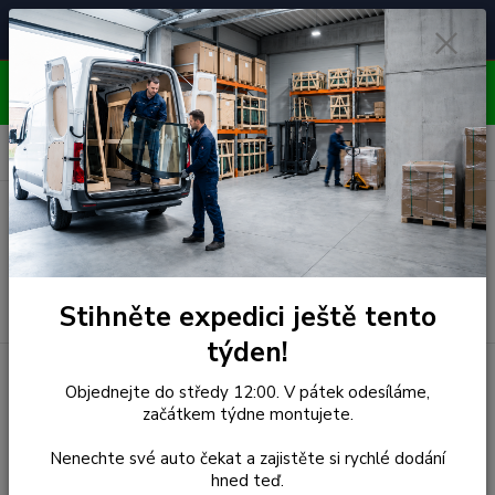
Čelní skla pro
Poradenství
🚘
📞
⭐
4.7/5 (50 recenzí)
unikátní vozy
ZDARMA
OBJEDNÁVEJTE DO STŘEDY 12:00 - KAŽDÝ PÁTEK
EXPEDUJEME!!
0
ks
za
0,00 Kč
Menu
Hledat
Stihněte expedici ještě tento
týden!
Úvod
Alfa Romeo
Čelní Sklo - ALFA ROMEO GIULIETTA
Objednejte do středy 12:00. V pátek odesíláme,
(r.2010-2013) - Senzor, Rámeček, Těsnění
začátkem týdne montujete.
Čelní Sklo - ALFA ROMEO
Nenechte své auto čekat a zajistěte si rychlé dodání
hned teď.