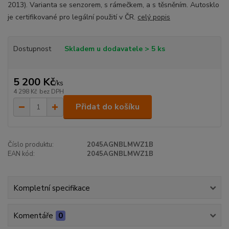
2013). Varianta se senzorem, s rámečkem, a s těsněním. Autosklo
je certifikované pro legální použití v ČR.
celý popis
Dostupnost
Skladem u dodavatele > 5 ks
5 200 Kč
/
ks
4 298 Kč
bez DPH
Přidat do košíku
Číslo produktu:
2045AGNBLMWZ1B
EAN kód:
2045AGNBLMWZ1B
Kompletní specifikace
Komentáře
0