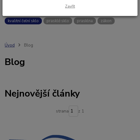
Zavřít
čelní skla Benson
náhradní autosklo
OEM autoskla
kvalitní čelní sklo
prasklé sklo
prasklna
zákon
Úvod
Blog
Blog
Nejnovější články
strana
z 1