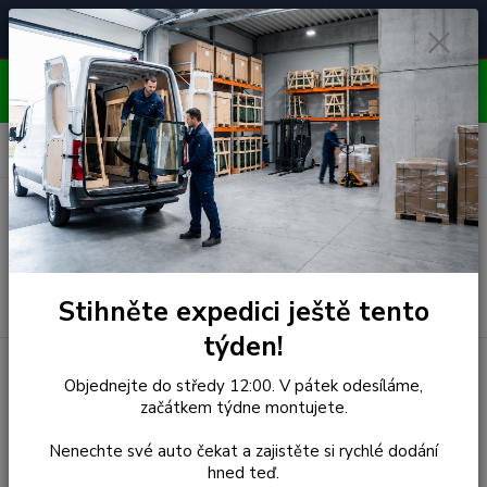
Čelní skla pro
Poradenství
🚘
📞
⭐
4.7/5 (50 recenzí)
unikátní vozy
ZDARMA
OBJEDNÁVEJTE DO STŘEDY 12:00 - KAŽDÝ PÁTEK
EXPEDUJEME!!
0
ks
za
0,00 Kč
Menu
Hledat
Stihněte expedici ještě tento
týden!
Objednejte do středy 12:00. V pátek odesíláme,
Kategorie blogu
začátkem týdne montujete.
Nenechte své auto čekat a zajistěte si rychlé dodání
hned teď.
Štítky blogu